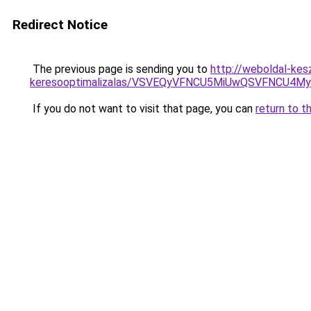
Redirect Notice
The previous page is sending you to
http://weboldal-kesz
keresooptimalizalas/VSVEQyVFNCU5MiUwQSVFNCU
If you do not want to visit that page, you can
return to t