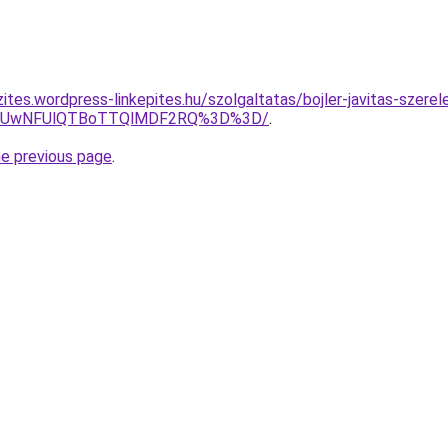
ites.wordpress-linkepites.hu/szolgaltatas/bojler-javitas-szere
4MyUwNFUlQTBoTTQlMDF2RQ%3D%3D/
.
he previous page
.