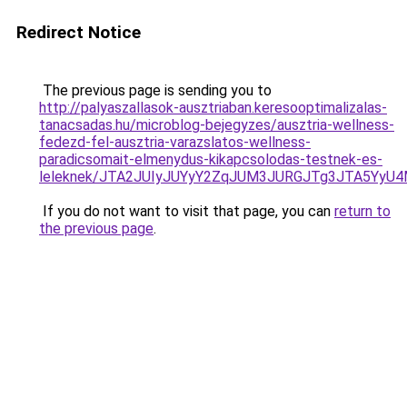
Redirect Notice
The previous page is sending you to
http://palyaszallasok-ausztriaban.keresooptimalizalas-
tanacsadas.hu/microblog-bejegyzes/ausztria-wellness-
fedezd-fel-ausztria-varazslatos-wellness-
paradicsomait-elmenydus-kikapcsolodas-testnek-es-
leleknek/JTA2JUIyJUYyY2ZqJUM3JURGJTg3JTA5Yy
If you do not want to visit that page, you can
return to
the previous page
.