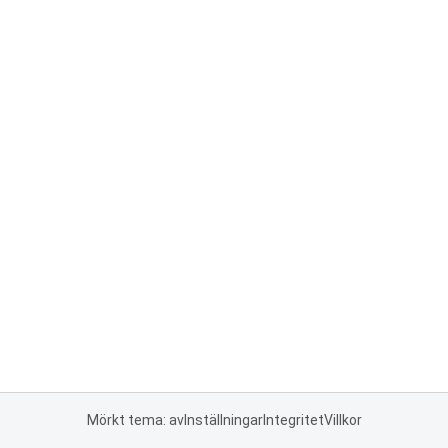
Mörkt tema: av
Inställningar
Integritet
Villkor